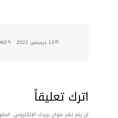
نُشرت
الح
13 ديسمبر، 2022
0 × 1280
في
الك
اترك تعليقاً
لن يتم نشر عنوان بريدك الإلكتروني.
الحقو