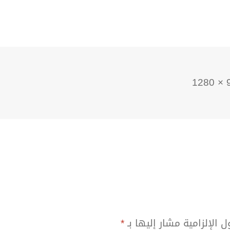
جم
96
امل
ل الإلزامية مشار إليها بـ
*