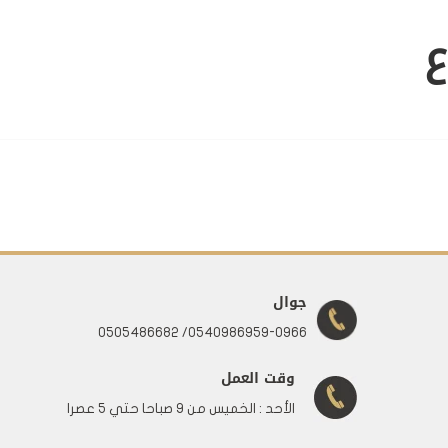
ع
جوال
٠٩٦٦-0540986959/ 0505486682
وقت العمل
الأحد : الخميس من 9 صباحا حتي 5 عصرا